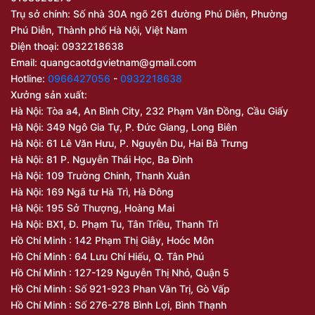
Trụ sở chính: Số nhà 30A ngõ 261 đường Phú Diễn, Phường
Phú Diễn, Thành phố Hà Nội, Việt Nam
Điện thoại: 0932218638
Email:
quangcaotdgvietnam@gmail.com
Hotline:
0966427056
-
0932218638
Xưởng sản xuất:
Hà Nội: Tòa a4, An Bình City, 232 Phạm Văn Đồng, Cầu Giấy
Hà Nội: 349 Ngô Gia Tự, P. Đức Giang, Long Biên
Hà Nội: 61 Lê Văn Hưu, P. Nguyễn Du, Hai Bà Trưng
Hà Nội: 81 P. Nguyễn Thái Học, Ba Đình
Hà Nội: 109 Trường Chinh, Thanh Xuân
Hà Nội: 169 Ngã tư Hà Trì, Hà Đông
Hà Nội: 195 Sở Thượng, Hoàng Mai
Hà Nội: BX1, Đ. Phạm Tu, Tân Triều, Thanh Trì
Hồ Chí Minh : 142 Phạm Thị Giây, Hoóc Môn
Hồ Chí Minh : 64 Lưu Chí Hiếu, Q. Tân Phú
Hồ Chí Minh : 127-129 Nguyễn Thị Nhỏ, Quận 5
Hồ Chí Minh : Số 921-923 Phan Văn Trị, Gò Vấp
Hồ Chí Minh : Số 276-278 Bình Lợi, Bình Thạnh