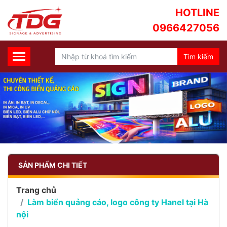
HOTLINE
0966427056
SẢN PHẨM CHI TIẾT
Trang chủ
Làm biển quảng cáo, logo công ty Hanel tại Hà
nội