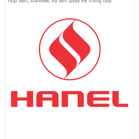
hộp đèn, standee, và làm quầy kệ trưng bày.