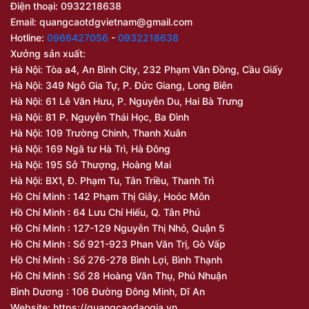
Điện thoại: 0932218638
Email:
quangcaotdgvietnam@gmail.com
Hotline:
0966427056
-
0932218638
Xưởng sản xuất:
Hà Nội: Tòa a4, An Bình City, 232 Phạm Văn Đồng, Cầu Giấy
Hà Nội: 349 Ngô Gia Tự, P. Đức Giang, Long Biên
Hà Nội: 61 Lê Văn Hưu, P. Nguyễn Du, Hai Bà Trưng
Hà Nội: 81 P. Nguyễn Thái Học, Ba Đình
Hà Nội: 109 Trường Chinh, Thanh Xuân
Hà Nội: 169 Ngã tư Hà Trì, Hà Đông
Hà Nội: 195 Sở Thượng, Hoàng Mai
Hà Nội: BX1, Đ. Phạm Tu, Tân Triều, Thanh Trì
Hồ Chí Minh : 142 Phạm Thị Giây, Hoóc Môn
Hồ Chí Minh : 64 Lưu Chí Hiếu, Q. Tân Phú
Hồ Chí Minh : 127-129 Nguyễn Thị Nhỏ, Quận 5
Hồ Chí Minh : Số 921-923 Phan Văn Trị, Gò Vấp
Hồ Chí Minh : Số 276-278 Bình Lợi, Bình Thạnh
Hồ Chí Minh : Số 28 Hoàng Văn Thụ, Phú Nhuận
Bình Dương : 106 Đường Đông Minh, Dĩ An
Website: https://quangcaodaogia.vn