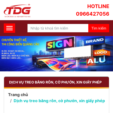
HOTLINE
0966427056
DỊCH VỤ TREO BĂNG RÔN, CỜ PHƯỚN, XIN GIẤY PHÉP
Trang chủ
Dịch vụ treo băng rôn, cờ phướn, xin giấy phép