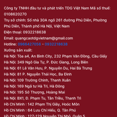
Công ty TNHH đầu tư và phát triển TDG Việt Nam Mã số thuế:
0108620270
Trụ sở chính: Số nhà 30A ngõ 261 đường Phú Diễn, Phường
Phú Diễn, Thành phố Hà Nội, Việt Nam
Điện thoại: 0932218638
Email:
quangcaotdgvietnam@gmail.com
Hotline:
0966427056
-
0932218638
Xưởng sản xuất:
Hà Nội: Tòa a4, An Bình City, 232 Phạm Văn Đồng, Cầu Giấy
Hà Nội: 349 Ngô Gia Tự, P. Đức Giang, Long Biên
Hà Nội: 61 Lê Văn Hưu, P. Nguyễn Du, Hai Bà Trưng
Hà Nội: 81 P. Nguyễn Thái Học, Ba Đình
Hà Nội: 109 Trường Chinh, Thanh Xuân
Hà Nội: 169 Ngã tư Hà Trì, Hà Đông
Hà Nội: 195 Sở Thượng, Hoàng Mai
Hà Nội: BX1, Đ. Phạm Tu, Tân Triều, Thanh Trì
Hồ Chí Minh : 142 Phạm Thị Giây, Hoóc Môn
Hồ Chí Minh : 64 Lưu Chí Hiếu, Q. Tân Phú
Hồ Chí Minh : 127-129 Nguyễn Thị Nhỏ, Quận 5