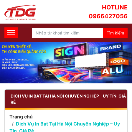
HOTLINE
0966427056
DỊCH VỤ IN BẠT TẠI HÀ NỘI CHUYÊN NGHIỆP – UY TÍN, GIÁ
RẺ
Trang chủ
Dịch Vụ In Bạt Tại Hà Nội Chuyên Nghiệp – Uy
Tín, Giá Rẻ