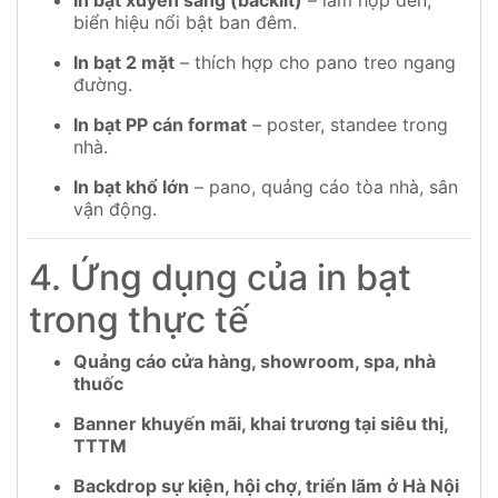
In bạt xuyên sáng (backlit)
– làm hộp đèn,
biển hiệu nổi bật ban đêm.
In bạt 2 mặt
– thích hợp cho pano treo ngang
đường.
In bạt PP cán format
– poster, standee trong
nhà.
In bạt khổ lớn
– pano, quảng cáo tòa nhà, sân
vận động.
4. Ứng dụng của in bạt
trong thực tế
Quảng cáo cửa hàng, showroom, spa, nhà
thuốc
Banner khuyến mãi, khai trương tại siêu thị,
TTTM
Backdrop sự kiện, hội chợ, triển lãm ở Hà Nội