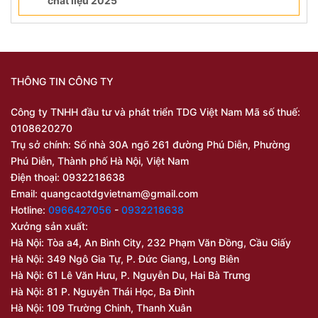
chất liệu 2025
THÔNG TIN CÔNG TY
Công ty TNHH đầu tư và phát triển TDG Việt Nam Mã số thuế:
0108620270
Trụ sở chính: Số nhà 30A ngõ 261 đường Phú Diễn, Phường
Phú Diễn, Thành phố Hà Nội, Việt Nam
Điện thoại: 0932218638
Email:
quangcaotdgvietnam@gmail.com
Hotline:
0966427056
-
0932218638
Xưởng sản xuất:
Hà Nội: Tòa a4, An Bình City, 232 Phạm Văn Đồng, Cầu Giấy
Hà Nội: 349 Ngô Gia Tự, P. Đức Giang, Long Biên
Hà Nội: 61 Lê Văn Hưu, P. Nguyễn Du, Hai Bà Trưng
Hà Nội: 81 P. Nguyễn Thái Học, Ba Đình
Hà Nội: 109 Trường Chinh, Thanh Xuân