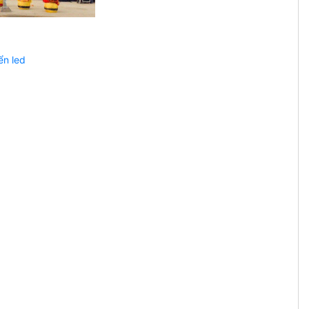
ển led