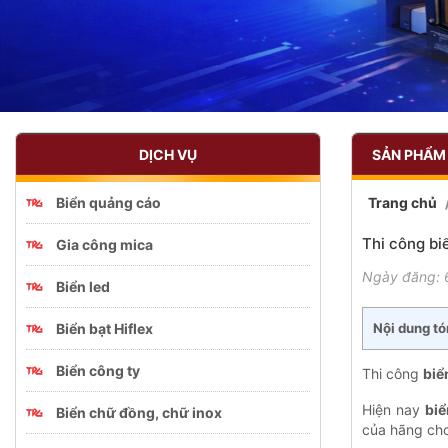
DỊCH VỤ
SẢN PHẨM 
Biển quảng cáo
Trang chủ
Thi công bi
Gia công mica
Ngày đăng: 
Biển led
Biển bạt Hiflex
Nội dung tó
Biển công ty
Thi công
biể
Hiện nay
biể
Biển chữ đồng, chữ inox
của hãng cho