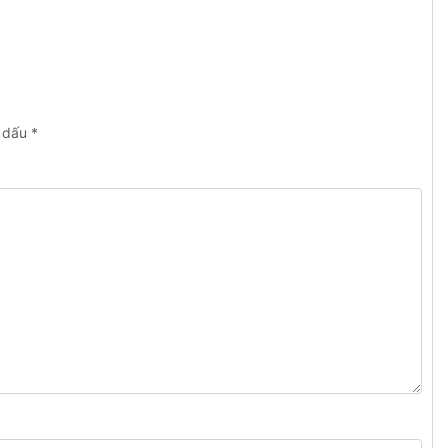
h dấu
*