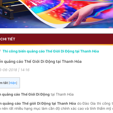
CHI TIẾT
Thi công biển quảng cáo Thế Giới Di Động tại Thanh Hóa
ển quảng cáo Thế Giới Di Động tại Thanh Hóa
6-06-2018 | 14:16
m tắt
[
Hiện
]
n quảng cáo Thế Giới Di Động
tại Thanh Hóa
n quảng cáo Thế giới Di Động tại Thanh Hóa
do Đào Gia thi công t
 nên rất nhiều hạng mục làm cần độ chính xác cao và tính thẩm mỹ đ