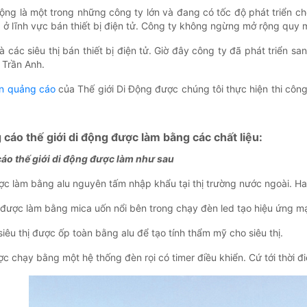
Động là một trong những công ty lớn và đang có tốc độ phát triển c
 ở lĩnh vực bán thiết bị điện tử. Công ty không ngừng mở rộng quy m
là các siêu thị bán thiết bị điện tử. Giờ đây công ty đã phát triể
 Trần Anh.
ển quảng cáo
của Thế giới Di Động được chúng tôi thực hiện thi công 
cáo thế giới di động được làm bằng các chất liệu:
áo thế giới di động được làm như sau
ợc làm bằng alu nguyên tấm nhập khẩu tại thị trường nước ngoài. H
được làm bằng mica uốn nổi bên trong chạy đèn led tạo hiệu ứng 
iêu thị được ốp toàn bằng alu để tạo tính thẩm mỹ cho siêu thị.
ợc chạy bằng một hệ thống đèn rọi có timer điều khiển. Cứ tới thời 