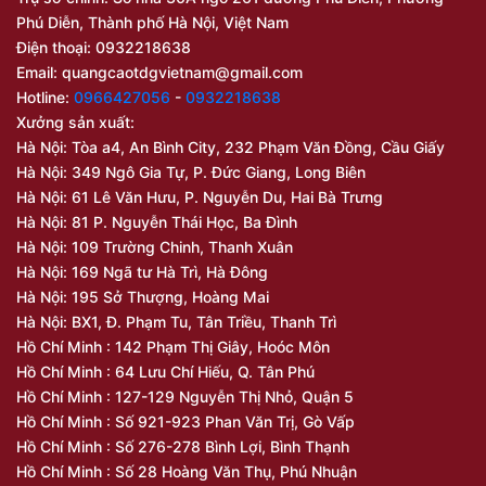
Phú Diễn, Thành phố Hà Nội, Việt Nam
Điện thoại: 0932218638
Email:
quangcaotdgvietnam@gmail.com
Hotline:
0966427056
-
0932218638
Xưởng sản xuất:
Hà Nội: Tòa a4, An Bình City, 232 Phạm Văn Đồng, Cầu Giấy
Hà Nội: 349 Ngô Gia Tự, P. Đức Giang, Long Biên
Hà Nội: 61 Lê Văn Hưu, P. Nguyễn Du, Hai Bà Trưng
Hà Nội: 81 P. Nguyễn Thái Học, Ba Đình
Hà Nội: 109 Trường Chinh, Thanh Xuân
Hà Nội: 169 Ngã tư Hà Trì, Hà Đông
Hà Nội: 195 Sở Thượng, Hoàng Mai
Hà Nội: BX1, Đ. Phạm Tu, Tân Triều, Thanh Trì
Hồ Chí Minh : 142 Phạm Thị Giây, Hoóc Môn
Hồ Chí Minh : 64 Lưu Chí Hiếu, Q. Tân Phú
Hồ Chí Minh : 127-129 Nguyễn Thị Nhỏ, Quận 5
Hồ Chí Minh : Số 921-923 Phan Văn Trị, Gò Vấp
Hồ Chí Minh : Số 276-278 Bình Lợi, Bình Thạnh
Hồ Chí Minh : Số 28 Hoàng Văn Thụ, Phú Nhuận