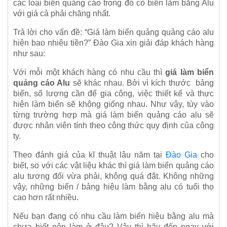
các loại biển quảng cáo trong đó có biển làm bằng Alu
với giá cả phải chăng nhất.
Trả lời cho vấn đề: “Giá làm biển quảng quảng cáo alu
hiện bao nhiêu tiền?” Đào Gia xin giải đáp khách hàng
như sau:
Với mỗi một khách hàng có nhu cầu thì
giá làm biển
quảng cáo Alu
sẽ khác nhau. Bởi vì kích thước bảng
biển, số lượng cần để gia công, việc thiết kế và thực
hiện làm biển sẽ không giống nhau. Như vậy, tùy vào
từng trường hợp mà giá làm biển quảng cáo alu sẽ
được nhân viên tính theo công thức quy định của công
ty.
Theo đánh giá của kĩ thuật lâu năm tại
Đào Gia
cho
biết, so với các vật liệu khác thì giá làm biển quảng cáo
alu tương đối vừa phải, không quá đắt. Không những
vậy, những biển / bảng hiệu làm bằng alu có tuổi thọ
cao hơn rất nhiều.
Nếu bạn đang có nhu cầu làm biển hiệu bằng alu mà
chưa biết nên làm ở đâu? Vậy thì hãy đến ngay với