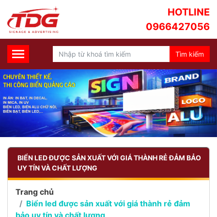
HOTLINE
0966427056
BIỂN LED ĐƯỢC SẢN XUẤT VỚI GIÁ THÀNH RẺ ĐẢM BẢO
UY TÍN VÀ CHẤT LƯỢNG
Trang chủ
Biển led được sản xuất với giá thành rẻ đảm
bảo uy tín và chất lượng