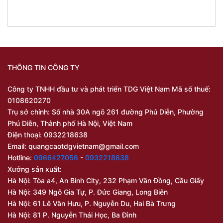
THÔNG TIN CÔNG TY
Công ty TNHH đầu tư và phát triển TDG Việt Nam Mã số thuế:
0108620270
Trụ sở chính: Số nhà 30A ngõ 261 đường Phú Diễn, Phường
Phú Diễn, Thành phố Hà Nội, Việt Nam
Điện thoại: 0932218638
Email:
quangcaotdgvietnam@gmail.com
Hotline:
0966427056
-
0932218638
Xưởng sản xuất:
Hà Nội: Tòa a4, An Bình City, 232 Phạm Văn Đồng, Cầu Giấy
Hà Nội: 349 Ngô Gia Tự, P. Đức Giang, Long Biên
Hà Nội: 61 Lê Văn Hưu, P. Nguyễn Du, Hai Bà Trưng
Hà Nội: 81 P. Nguyễn Thái Học, Ba Đình