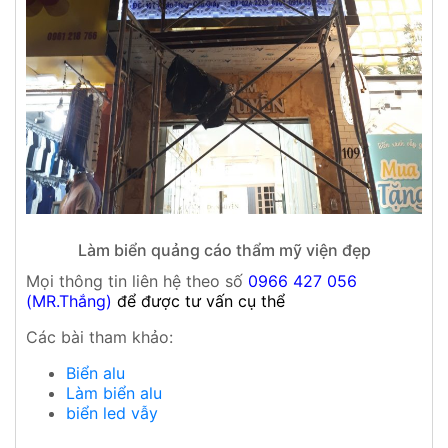
Làm biển quảng cáo thẩm mỹ viện đẹp
Mọi thông tin liên hệ theo số
0966 427 056
(MR.Thắng)
để được tư vấn cụ thể
Các bài tham khảo:
Biển alu
Làm biển alu
biển led vẫy