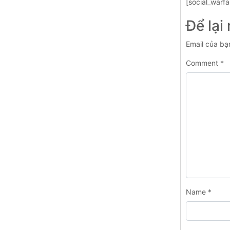
[social_warfa
Để lại
Email của bạ
Comment
*
Name
*