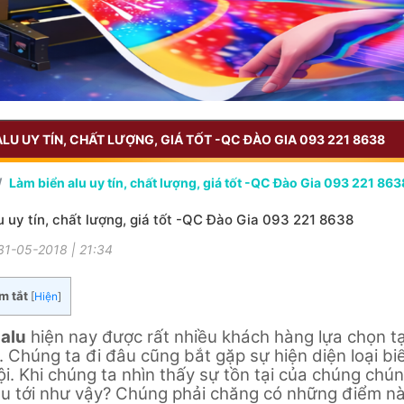
ALU UY TÍN, CHẤT LƯỢNG, GIÁ TỐT -QC ĐÀO GIA 093 221 8638
Làm biển alu uy tín, chất lượng, giá tốt -QC Đào Gia 093 221 863
u uy tín, chất lượng, giá tốt -QC Đào Gia 093 221 8638
31-05-2018 | 21:34
m tắt
[
Hiện
]
 alu
hiện nay được rất nhiều khách hàng lựa chọn tại
. Chúng ta đi đâu cũng bắt gặp sự hiện diện loại bi
i. Khi chúng ta nhìn thấy sự tồn tại của chúng chúng
u tới như vậy? Chúng phải chăng có những điểm nào