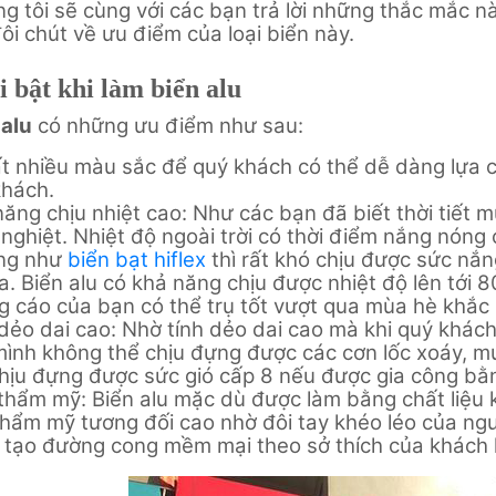
g tôi sẽ cùng với các bạn trả lời những thắc mắc n
đôi chút về ưu điểm của loại biển này.
 bật khi làm biển alu
 alu
có những ưu điểm như sau:
t nhiều màu sắc để quý khách có thể dễ dàng lựa c
khách.
ăng chịu nhiệt cao: Như các bạn đã biết thời tiết
nghiệt. Nhiệt độ ngoài trời có thời điểm nắng nóng c
ng như
biển bạt hiflex
thì rất khó chịu được sức nắn
a. Biển alu có khả năng chịu được nhiệt độ lên tới 
 cáo của bạn có thể trụ tốt vượt qua mùa hè khắc n
dẻo dai cao: Nhờ tính dẻo dai cao mà khi quý khách
mình không thể chịu đựng được các cơn lốc xoáy, 
hịu đựng được sức gió cấp 8 nếu được gia công bằn
thẩm mỹ: Biển alu mặc dù được làm bằng chất liệu 
thẩm mỹ tương đối cao nhờ đôi tay khéo léo của ngư
 tạo đường cong mềm mại theo sở thích của khách 