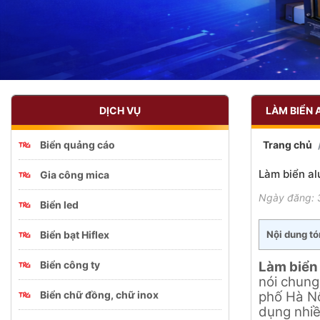
DỊCH VỤ
LÀM BIỂN 
Biển quảng cáo
Trang chủ
Làm biển al
Gia công mica
Ngày đăng: 
Biển led
Biển bạt Hiflex
Nội dung tó
Biển công ty
Làm biển
nói chung
Biển chữ đồng, chữ inox
phố Hà Nộ
dụng nhiề