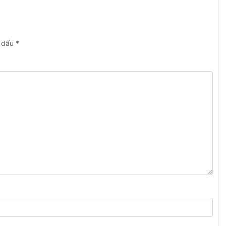
h dấu
*