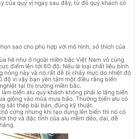
ày của quý vị ngay sau đây, từ đó quý khách có
họn sao cho phù hợp với mô hình, sở thích của
 mùa hè như ở ngoài miền bắc Việt Nam vô cùng
ực điểm lên tới 60 độ. Nếu là loại chất liệu bình
g nóng này và nó rất dễ bị chảy mực do nhiệt độ
80 độ vì vậy bạn yên tâm một điều rằng biển
ghiệt tại thị trường miền bắc.
 làm biển alu quý khách không phải lo lắng biển
mưa giông vào mùa mưa bão. Thường biển alu có
g sắt thép bài bản, đúng kỹ thuật.
khô cứng nhưng khi tạo dựng lên biển thì nó có
ời thợ và đặc tính của alu mềm dẻo, dai, dễ
hàng.