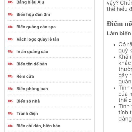
Bảng hiệu Alu
vậy? Chún
thể hiểu 
Biển hộp đèn 3m
Điểm nổi
Biển quảng cáo spa
Làm biển
Vách logo quầy lễ tân
Có rấ
quý 
In ấn quảng cáo
Khả n
khắc 
Biển tên để bàn
thườ
gây r
Rèm cửa
quảng
Tính 
Biển phòng ban
của 
thể c
Biển số nhà
Tính 
tính 
Tranh điện
dàng
Biển chỉ dẫn, biển báo