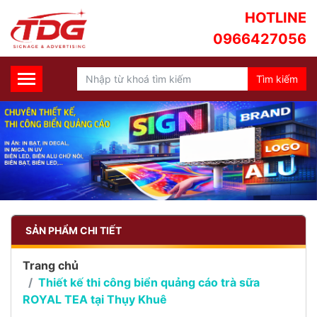
HOTLINE
0966427056
SẢN PHẨM CHI TIẾT
Trang chủ
Thiết kế thi công biển quảng cáo trà sữa
ROYAL TEA tại Thụy Khuê