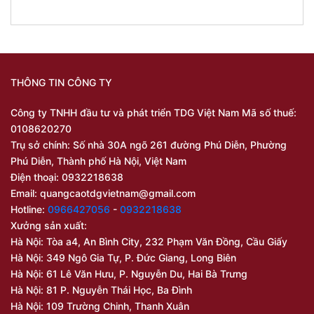
THÔNG TIN CÔNG TY
Công ty TNHH đầu tư và phát triển TDG Việt Nam Mã số thuế:
0108620270
Trụ sở chính: Số nhà 30A ngõ 261 đường Phú Diễn, Phường
Phú Diễn, Thành phố Hà Nội, Việt Nam
Điện thoại: 0932218638
Email:
quangcaotdgvietnam@gmail.com
Hotline:
0966427056
-
0932218638
Xưởng sản xuất:
Hà Nội: Tòa a4, An Bình City, 232 Phạm Văn Đồng, Cầu Giấy
Hà Nội: 349 Ngô Gia Tự, P. Đức Giang, Long Biên
Hà Nội: 61 Lê Văn Hưu, P. Nguyễn Du, Hai Bà Trưng
Hà Nội: 81 P. Nguyễn Thái Học, Ba Đình
Hà Nội: 109 Trường Chinh, Thanh Xuân