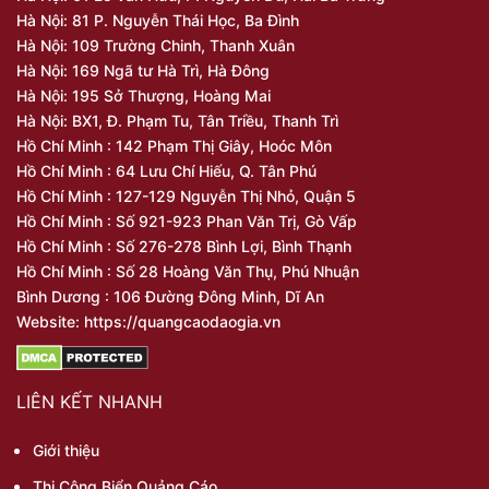
Hà Nội: 81 P. Nguyễn Thái Học, Ba Đình
Hà Nội: 109 Trường Chinh, Thanh Xuân
Hà Nội: 169 Ngã tư Hà Trì, Hà Đông
Hà Nội: 195 Sở Thượng, Hoàng Mai
Hà Nội: BX1, Đ. Phạm Tu, Tân Triều, Thanh Trì
Hồ Chí Minh : 142 Phạm Thị Giây, Hoóc Môn
Hồ Chí Minh : 64 Lưu Chí Hiếu, Q. Tân Phú
Hồ Chí Minh : 127-129 Nguyễn Thị Nhỏ, Quận 5
Hồ Chí Minh : Số 921-923 Phan Văn Trị, Gò Vấp
Hồ Chí Minh : Số 276-278 Bình Lợi, Bình Thạnh
Hồ Chí Minh : Số 28 Hoàng Văn Thụ, Phú Nhuận
Bình Dương : 106 Đường Đông Minh, Dĩ An
Website: https://quangcaodaogia.vn
LIÊN KẾT NHANH
Giới thiệu
Thi Công Biển Quảng Cáo