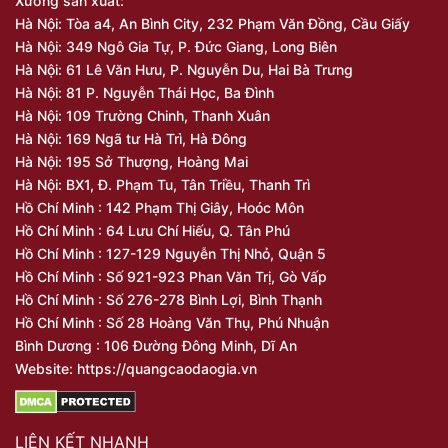
Xưởng sản xuất:
Hà Nội: Tòa a4, An Bình City, 232 Phạm Văn Đồng, Cầu Giấy
Hà Nội: 349 Ngô Gia Tự, P. Đức Giang, Long Biên
Hà Nội: 61 Lê Văn Hưu, P. Nguyễn Du, Hai Bà Trưng
Hà Nội: 81 P. Nguyễn Thái Học, Ba Đình
Hà Nội: 109 Trường Chinh, Thanh Xuân
Hà Nội: 169 Ngã tư Hà Trì, Hà Đông
Hà Nội: 195 Sở Thượng, Hoàng Mai
Hà Nội: BX1, Đ. Phạm Tu, Tân Triều, Thanh Trì
Hồ Chí Minh : 142 Phạm Thị Giây, Hoóc Môn
Hồ Chí Minh : 64 Lưu Chí Hiếu, Q. Tân Phú
Hồ Chí Minh : 127-129 Nguyễn Thị Nhỏ, Quận 5
Hồ Chí Minh : Số 921-923 Phan Văn Trị, Gò Vấp
Hồ Chí Minh : Số 276-278 Bình Lợi, Bình Thạnh
Hồ Chí Minh : Số 28 Hoàng Văn Thụ, Phú Nhuận
Bình Dương : 106 Đường Đông Minh, Dĩ An
Website: https://quangcaodaogia.vn
LIÊN KẾT NHANH