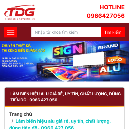
HOTLINE
0966427056
LÀM BIỂN HIỆU ALU GIÁ RẺ, UY TÍN, CHẤT LƯỢNG, ĐÚNG
TIẾN ĐỘ- 0966 427 056
Trang chủ
Làm biển hiệu alu giá rẻ, uy tín, chất lượng,
đúng tiến độ- 0966 427 056