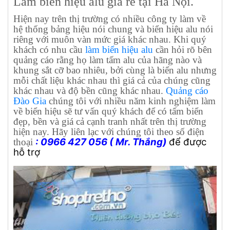
Làm biển hiệu alu giá rẻ tại Hà Nội.
Hiện nay trên thị trường có nhiều công ty làm về
hệ thống bảng hiệu nói chung và biển hiệu alu nói
riêng với muôn vàn mức giá khác nhau. Khi quý
khách có nhu cầu
làm biển hiệu alu
cần hỏi rõ bên
quảng cáo rằng họ làm tấm alu của hãng nào và
khung sắt cỡ bao nhiêu, bởi cùng là biển alu nhưng
mỗi chất liệu khác nhau thì giá cả của chúng cũng
khác nhau và độ bền cũng khác nhau.
Quảng cáo
Đào Gia
chúng tôi với nhiều năm kinh nghiệm làm
về biển hiệu sẽ tư vấn quý khách để có tấm biển
đẹp, bền và giá cả cạnh tranh nhất trên thị trường
hiện nay. Hãy liên lạc với chúng tôi theo số điện
: 0966 427 056 ( Mr. Thắng)
để được
thoại
hỗ trợ