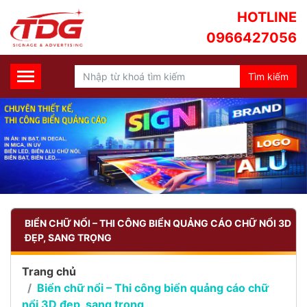
HOTLINE
0966427056
BIỂN CHỮ NỔI – THI CÔNG BIỂN QUẢNG CÁO CHỮ NỔI 3D
ĐẸP, SANG TRỌNG
Trang chủ
Biển chữ nổi – Thi công biển quảng cáo chữ
nổi 3D đẹp, sang trọng