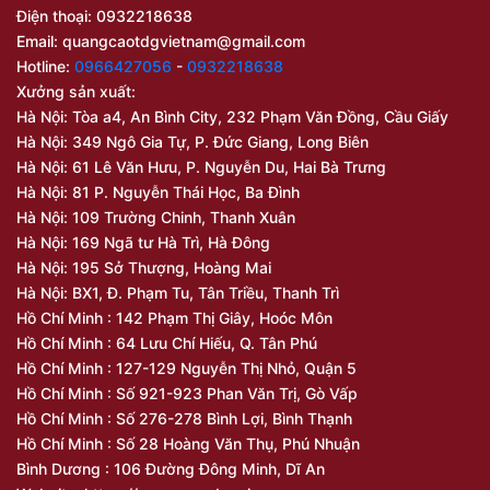
Điện thoại: 0932218638
Email:
quangcaotdgvietnam@gmail.com
Hotline:
0966427056
-
0932218638
Xưởng sản xuất:
Hà Nội: Tòa a4, An Bình City, 232 Phạm Văn Đồng, Cầu Giấy
Hà Nội: 349 Ngô Gia Tự, P. Đức Giang, Long Biên
Hà Nội: 61 Lê Văn Hưu, P. Nguyễn Du, Hai Bà Trưng
Hà Nội: 81 P. Nguyễn Thái Học, Ba Đình
Hà Nội: 109 Trường Chinh, Thanh Xuân
Hà Nội: 169 Ngã tư Hà Trì, Hà Đông
Hà Nội: 195 Sở Thượng, Hoàng Mai
Hà Nội: BX1, Đ. Phạm Tu, Tân Triều, Thanh Trì
Hồ Chí Minh : 142 Phạm Thị Giây, Hoóc Môn
Hồ Chí Minh : 64 Lưu Chí Hiếu, Q. Tân Phú
Hồ Chí Minh : 127-129 Nguyễn Thị Nhỏ, Quận 5
Hồ Chí Minh : Số 921-923 Phan Văn Trị, Gò Vấp
Hồ Chí Minh : Số 276-278 Bình Lợi, Bình Thạnh
Hồ Chí Minh : Số 28 Hoàng Văn Thụ, Phú Nhuận
Bình Dương : 106 Đường Đông Minh, Dĩ An