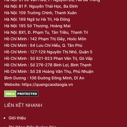
Hà Nội: 81 P. Nguyễn Thái Học, Ba Đình
Hà Nội: 109 Trường Chinh, Thanh Xuân
Hà Nội: 169 Ngã tư Hà Trì, Hà Đông
Hà Nội: 195 Sở Thượng, Hoàng Mai
Hà Nội: BX1, Đ. Phạm Tu, Tân Triều, Thanh Trì
Hồ Chí Minh : 142 Phạm Thị Giây, Hoóc Môn
Hồ Chí Minh : 64 Lưu Chí Hiếu, Q. Tân Phú
Hồ Chí Minh : 127-129 Nguyễn Thị Nhỏ, Quận 5
Hồ Chí Minh : Số 921-923 Phan Văn Trị, Gò Vấp
Hồ Chí Minh : Số 276-278 Bình Lợi, Bình Thạnh
Hồ Chí Minh : Số 28 Hoàng Văn Thụ, Phú Nhuận
Bình Dương : 106 Đường Đông Minh, Dĩ An
Website: https://quangcaodaogia.vn
LIÊN KẾT NHANH
Giới thiệu