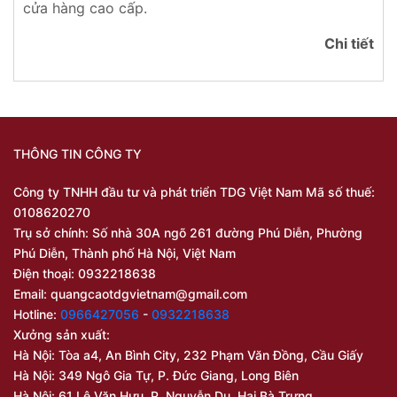
cửa hàng cao cấp.
Chi tiết
THÔNG TIN CÔNG TY
Công ty TNHH đầu tư và phát triển TDG Việt Nam Mã số thuế:
0108620270
Trụ sở chính: Số nhà 30A ngõ 261 đường Phú Diễn, Phường
Phú Diễn, Thành phố Hà Nội, Việt Nam
Điện thoại: 0932218638
Email:
quangcaotdgvietnam@gmail.com
Hotline:
0966427056
-
0932218638
Xưởng sản xuất:
Hà Nội: Tòa a4, An Bình City, 232 Phạm Văn Đồng, Cầu Giấy
Hà Nội: 349 Ngô Gia Tự, P. Đức Giang, Long Biên
Hà Nội: 61 Lê Văn Hưu, P. Nguyễn Du, Hai Bà Trưng