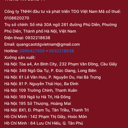
Công ty TNHH đầu tư và phát triển TDG Việt Nam Mã số thuế:
0108620270
Trụ sở chính: Số nhà 30A ngõ 261 đường Phú Diễn, Phường
Phú Diễn, Thành phố Hà Nội, Việt Nam
Điện thoại: 0932218638
Email:
quangcaotdgvietnam@gmail.com
Hotline:
0966427056
-
0932218638
Xưởng sản xuất:
Hà Nội: Tòa a4, An Bình City, 232 Phạm Văn Đồng, Cầu Giấy
Hà Nội: 349 Ngô Gia Tự, P. Đức Giang, Long Biên
Hà Nội: 61 Lê Văn Hưu, P. Nguyễn Du, Hai Bà Trưng
Hà Nội: 81 P. Nguyễn Thái Học, Ba Đình
Hà Nội: 109 Trường Chinh, Thanh Xuân
Hà Nội: 169 Ngã tư Hà Trì, Hà Đông
Hà Nội: 195 Sở Thượng, Hoàng Mai
Hà Nội: BX1, Đ. Phạm Tu, Tân Triều, Thanh Trì
Hồ Chí Minh : 142 Phạm Thị Giây, Hoóc Môn
Hồ Chí Minh : 64 Lưu Chí Hiếu, Q. Tân Phú