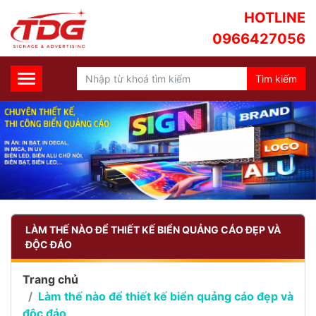
HOTLINE
0966427056
LÀM THẾ NÀO ĐỂ THIẾT KẾ BIỂN QUẢNG CÁO ĐẸP VÀ
ĐỘC ĐÁO
Trang chủ
Làm thế nào để thiết kế biển quảng cáo đẹp và
độc đáo