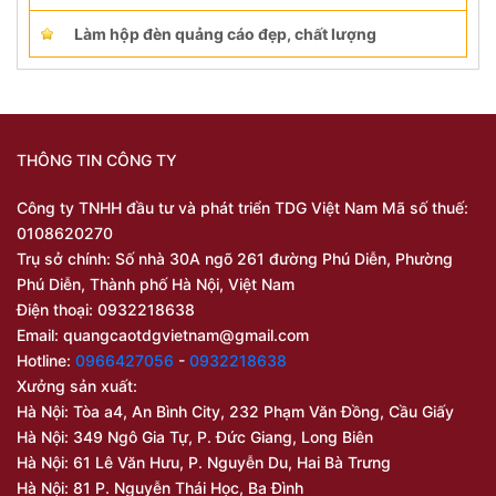
Làm hộp đèn quảng cáo đẹp, chất lượng
THÔNG TIN CÔNG TY
Công ty TNHH đầu tư và phát triển TDG Việt Nam Mã số thuế:
0108620270
Trụ sở chính: Số nhà 30A ngõ 261 đường Phú Diễn, Phường
Phú Diễn, Thành phố Hà Nội, Việt Nam
Điện thoại: 0932218638
Email:
quangcaotdgvietnam@gmail.com
Hotline:
0966427056
-
0932218638
Xưởng sản xuất:
Hà Nội: Tòa a4, An Bình City, 232 Phạm Văn Đồng, Cầu Giấy
Hà Nội: 349 Ngô Gia Tự, P. Đức Giang, Long Biên
Hà Nội: 61 Lê Văn Hưu, P. Nguyễn Du, Hai Bà Trưng
Hà Nội: 81 P. Nguyễn Thái Học, Ba Đình