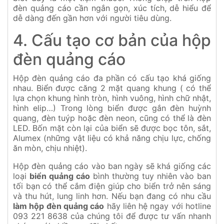
đèn quảng cáo cần ngắn gọn, xúc tích, dễ hiểu để
dễ dàng đến gần hơn với người tiêu dùng.
4. Cấu tạo cơ bản của hộp
đèn quảng cáo
Hộp đèn quảng cáo đa phần có cấu tạo khá giống
nhau. Biển được căng 2 mặt quang khung ( có thể
lựa chọn khung hình tròn, hình vuông, hình chữ nhật,
hình elip…) Trong lòng biển được gắn đèn huỳnh
quang, đèn tuýp hoặc đèn neon, cũng có thể là đèn
LED. Bốn mặt còn lại của biển sẽ được bọc tôn, sắt,
Alumex (những vật liệu có khả năng chịu lực, chống
ăn mòn, chịu nhiệt).
Hộp đèn quảng cáo vào ban ngày sẽ khá giống các
loại
biển quảng cáo
bình thường tuy nhiên vào ban
tối bạn có thể cắm điện giúp cho biển trở nên sáng
và thu hút, lung linh hơn. Nếu bạn đang có nhu cầu
làm hộp đèn quảng cáo
hãy liên hệ ngay với hotline
093 221 8638 của chúng tôi để được tư vấn nhanh