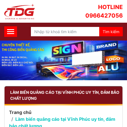
HOTLINE
0966427056
LÀM BIỂN QUẢNG CÁO TẠI VĨNH PHÚC UY TÍN, ĐẢM BẢO
CHẤT LƯỢNG
Trang chủ
Làm biển quảng cáo tại Vĩnh Phúc uy tín, đảm
bảo chất lượng