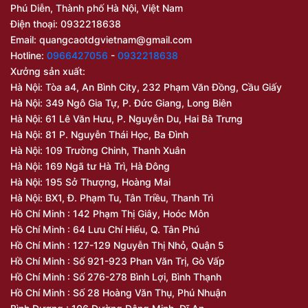
Phú Diễn, Thành phố Hà Nội, Việt Nam
Điện thoại: 0932218638
Email:
quangcaotdgvietnam@gmail.com
Hotline:
0966427056
-
0932218638
Xưởng sản xuất:
Hà Nội: Tòa a4, An Bình City, 232 Phạm Văn Đồng, Cầu Giấy
Hà Nội: 349 Ngô Gia Tự, P. Đức Giang, Long Biên
Hà Nội: 61 Lê Văn Hưu, P. Nguyễn Du, Hai Bà Trưng
Hà Nội: 81 P. Nguyễn Thái Học, Ba Đình
Hà Nội: 109 Trường Chinh, Thanh Xuân
Hà Nội: 169 Ngã tư Hà Trì, Hà Đông
Hà Nội: 195 Sở Thượng, Hoàng Mai
Hà Nội: BX1, Đ. Phạm Tu, Tân Triều, Thanh Trì
Hồ Chí Minh : 142 Phạm Thị Giây, Hoóc Môn
Hồ Chí Minh : 64 Lưu Chí Hiếu, Q. Tân Phú
Hồ Chí Minh : 127-129 Nguyễn Thị Nhỏ, Quận 5
Hồ Chí Minh : Số 921-923 Phan Văn Trị, Gò Vấp
Hồ Chí Minh : Số 276-278 Bình Lợi, Bình Thạnh
Hồ Chí Minh : Số 28 Hoàng Văn Thụ, Phú Nhuận