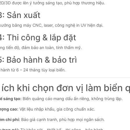
 2D/3D được lên ý tưởng sáng tạo, phù hợp thương hiệu.
: Sản xuất
 xưởng bằng máy CNC, laser, công nghệ in UV hiện đại.
: Thi công & lắp đặt
ng tiến độ, đảm bảo an toàn, tính thẩm mỹ.
: Bảo hành & bảo trì
hành từ 6 – 24 tháng tùy loại biển.
i ích khi chọn đơn vị làm biển 
kế sáng tạo:
Biển quảng cáo mang dấu ấn riêng, không trùng lặp.
ượng cao:
Vật liệu nhập khẩu, gia công chuẩn xác.
ệm chi phí:
Báo giá cạnh tranh, phù hợp mọi ngân sách.
ụ trọn gói:
Từ khảo sát – thiết kế – thi công – bảo hành.