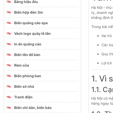
Bảng hiệu Alu
Hà Nội – thủ 
Biển hộp đèn 3m
ty, doanh ng
khẳng định t
Biển quảng cáo spa
Trong bài viế
Vách logo quầy lễ tân
Vai trò
In ấn quảng cáo
Các loạ
Quy trì
Biển tên để bàn
Lợi ích
Rèm cửa
Biển phòng ban
1. Vì
Biển số nhà
1.1. C
Tranh điện
Hà Nội có m
hàng ngay từ
Biển chỉ dẫn, biển báo