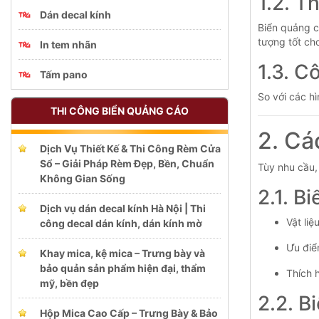
1.2. T
Dán decal kính
Biển quảng c
tượng tốt ch
In tem nhãn
1.3. C
Tấm pano
So với các h
THI CÔNG BIỂN QUẢNG CÁO
2. Cá
Dịch Vụ Thiết Kế & Thi Công Rèm Cửa
Sổ – Giải Pháp Rèm Đẹp, Bền, Chuẩn
Tùy nhu cầu,
Không Gian Sống
2.1. B
Dịch vụ dán decal kính Hà Nội | Thi
Vật liệ
công decal dán kính, dán kính mờ
Ưu điể
Khay mica, kệ mica – Trưng bày và
bảo quản sản phẩm hiện đại, thẩm
Thích 
mỹ, bền đẹp
2.2. B
Hộp Mica Cao Cấp – Trưng Bày & Bảo