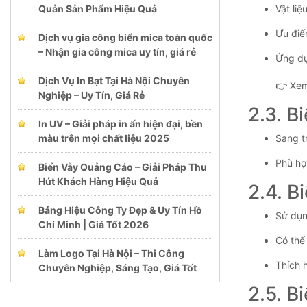
Vật liệ
Quản Sản Phẩm Hiệu Quả
Ưu điể
Dịch vụ gia công biển mica toàn quốc
– Nhận gia công mica uy tín, giá rẻ
Ứng dụn
Dịch Vụ In Bạt Tại Hà Nội Chuyên
👉 Xe
Nghiệp – Uy Tín, Giá Rẻ
2.3. B
In UV – Giải pháp in ấn hiện đại, bền
Sang t
màu trên mọi chất liệu 2025
Phù hợ
Biển Vẫy Quảng Cáo – Giải Pháp Thu
Hút Khách Hàng Hiệu Quả
2.4. B
Bảng Hiệu Công Ty Đẹp & Uy Tín Hồ
Sử dụn
Chí Minh | Giá Tốt 2026
Có thể 
Làm Logo Tại Hà Nội – Thi Công
Thích 
Chuyên Nghiệp, Sáng Tạo, Giá Tốt
2.5. B