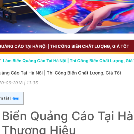
QUẢNG CÁO TẠI HÀ NỘI | THI CÔNG BIỂN CHẤT LƯỢNG, GIÁ TỐT
Làm Biển Quảng Cáo Tại Hà Nội | Thi Công Biển Chất Lượng, Giá 
ảng Cáo Tại Hà Nội | Thi Công Biển Chất Lượng, Giá Tốt
20-06-2018 | 13:35
m tắt
[
Hiện
]
Biển Quảng Cáo Tại Hà
 Thương Hiệu