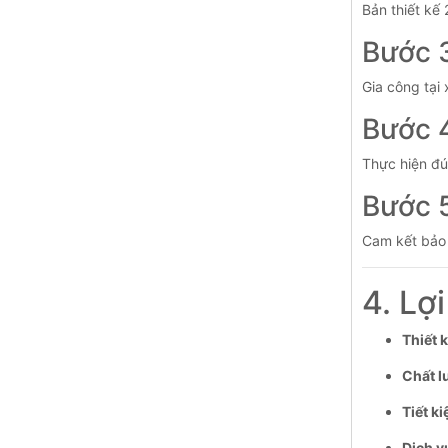
Bản thiết kế
Bước 3
Gia công tại
Bước 4
Thực hiện đú
Bước 5
Cam kết bảo 
4. Lợ
Thiết 
Chất l
Tiết ki
Dịch v