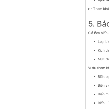
👉 Tham khả
5. Bá
Giá làm biển
Loại bi
Kích th
Mức độ
Ví dụ tham k
Biển b
Biển a
Biển m
Biển L