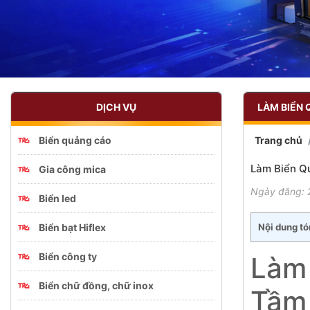
DỊCH VỤ
LÀM BIỂN 
Biển quảng cáo
Trang chủ
Làm Biển Qu
Gia công mica
Ngày đăng: 
Biển led
Biển bạt Hiflex
Nội dung tó
Biển công ty
Làm 
Biển chữ đồng, chữ inox
Tầm