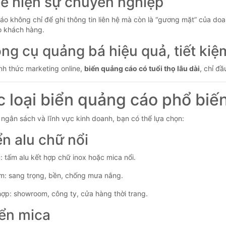
hể hiện sự chuyên nghiệp
áo không chỉ để ghi thông tin liên hệ mà còn là “gương mặt” của doan
o khách hàng.
ông cụ quảng bá hiệu quả, tiết kiệ
ình thức marketing online,
biển quảng cáo có tuổi thọ lâu dài
, chỉ đ
c loại biển quảng cáo phổ biến
 ngân sách và lĩnh vực kinh doanh, bạn có thể lựa chọn:
iển alu chữ nổi
u: tấm alu kết hợp chữ inox hoặc mica nổi.
m: sang trọng, bền, chống mưa nắng.
hợp: showroom, công ty, cửa hàng thời trang.
iển mica