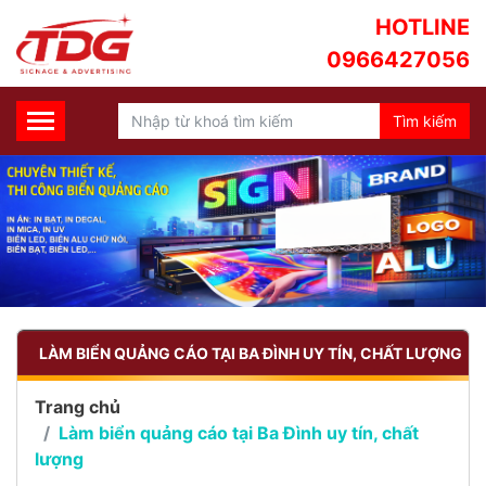
HOTLINE
0966427056
LÀM BIỂN QUẢNG CÁO TẠI BA ĐÌNH UY TÍN, CHẤT LƯỢNG
Trang chủ
Làm biển quảng cáo tại Ba Đình uy tín, chất
lượng