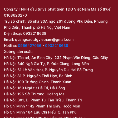
Công ty TNHH đầu tư và phát triển TDG Việt Nam Mã số thuế:
0108620270
Trụ sở chính: Số nhà 30A ngõ 261 đường Phú Diễn, Phường
Phú Diễn, Thành phố Hà Nội, Việt Nam
Điện thoại: 0932218638
Email:
quangcaotdgvietnam@gmail.com
Hotline:
0966427056
-
0932218638
Xưởng sản xuất:
Hà Nội: Tòa a4, An Bình City, 232 Phạm Văn Đồng, Cầu Giấy
Hà Nội: 349 Ngô Gia Tự, P. Đức Giang, Long Biên
Hà Nội: 61 Lê Văn Hưu, P. Nguyễn Du, Hai Bà Trưng
Hà Nội: 81 P. Nguyễn Thái Học, Ba Đình
Hà Nội: 109 Trường Chinh, Thanh Xuân
Hà Nội: 169 Ngã tư Hà Trì, Hà Đông
Hà Nội: 195 Sở Thượng, Hoàng Mai
Hà Nội: BX1, Đ. Phạm Tu, Tân Triều, Thanh Trì
Hồ Chí Minh : 142 Phạm Thị Giây, Hoóc Môn
Hồ Chí Minh : 64 Lưu Chí Hiếu, Q. Tân Phú