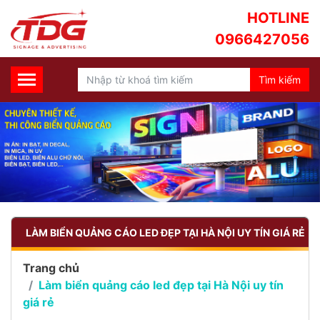
HOTLINE
0966427056
LÀM BIỂN QUẢNG CÁO LED ĐẸP TẠI HÀ NỘI UY TÍN GIÁ RẺ
Trang chủ
Làm biển quảng cáo led đẹp tại Hà Nội uy tín
giá rẻ