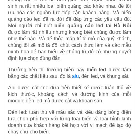
sinh ra rất nhiều loại biển quảng cáo khác nhau để tối
ưu hóa các nguồn lực tiếp cận khách hàng. Và biển
quảng cáo led đã ra đời để đáp ứng các yêu cầu đó.
Mọi người chỉ biết
biển quảng cáo led tại Hà Nội
được làm rất nhiều nhưng không biết chúng được làm
như thế nào. Và để thỏa mãn trí tò mò của quý khách,
chúng tôi sẽ mô tả đôi chút cách thức làm và các mẫu
minh họa để bạn hiểu về chúng từ đó có những quyết
định lựa chọn đúng đắn
Thường trên thị trường hiện nay
biển led
được làm
bằng các chất liệu sau: đó là
alu
, đèn led, và khung sắt.
Alu được cắt cnc dựa trên thiết kế được tuân thủ về
kích thước, khoảng cách và đường kính của mỗi
module đèn led mà được cắt và khoan sẵn.
Đèn led: tuân thủ về màu sắc và kiểu dáng bóng điện
lựa chọn phù hợp với từng loại biển và loại hình kinh
doanh của khách hàng kết hợp với vi mạch để tạo độ
chạy chữ cho biển.