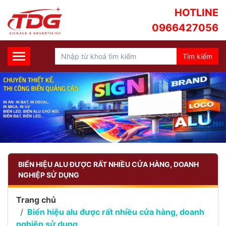
HOTLINE
0966427056
BIỂN HIỆU ALU ĐƯỢC RẤT NHIỀU CỬA HÀNG, DOANH
NGHIỆP SỬ DỤNG
Trang chủ
Biển hiệu alu được rất nhiều cửa hàng, doanh
nghiệp sử dụng