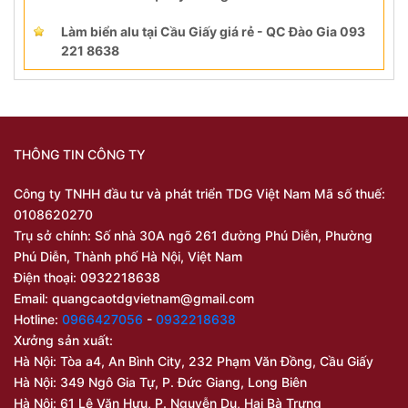
Làm biển alu tại Cầu Giấy giá rẻ - QC Đào Gia 093
221 8638
THÔNG TIN CÔNG TY
Công ty TNHH đầu tư và phát triển TDG Việt Nam Mã số thuế:
0108620270
Trụ sở chính: Số nhà 30A ngõ 261 đường Phú Diễn, Phường
Phú Diễn, Thành phố Hà Nội, Việt Nam
Điện thoại: 0932218638
Email:
quangcaotdgvietnam@gmail.com
Hotline:
0966427056
-
0932218638
Xưởng sản xuất:
Hà Nội: Tòa a4, An Bình City, 232 Phạm Văn Đồng, Cầu Giấy
Hà Nội: 349 Ngô Gia Tự, P. Đức Giang, Long Biên
Hà Nội: 61 Lê Văn Hưu, P. Nguyễn Du, Hai Bà Trưng