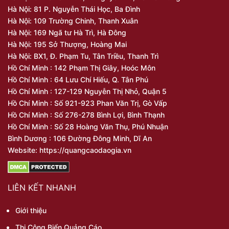
Hà Nội: 81 P. Nguyễn Thái Học, Ba Đình
Hà Nội: 109 Trường Chinh, Thanh Xuân
Hà Nội: 169 Ngã tư Hà Trì, Hà Đông
Hà Nội: 195 Sở Thượng, Hoàng Mai
Hà Nội: BX1, Đ. Phạm Tu, Tân Triều, Thanh Trì
Hồ Chí Minh : 142 Phạm Thị Giây, Hoóc Môn
Hồ Chí Minh : 64 Lưu Chí Hiếu, Q. Tân Phú
Hồ Chí Minh : 127-129 Nguyễn Thị Nhỏ, Quận 5
Hồ Chí Minh : Số 921-923 Phan Văn Trị, Gò Vấp
Hồ Chí Minh : Số 276-278 Bình Lợi, Bình Thạnh
Hồ Chí Minh : Số 28 Hoàng Văn Thụ, Phú Nhuận
Bình Dương : 106 Đường Đông Minh, Dĩ An
Website: https://quangcaodaogia.vn
LIÊN KẾT NHANH
Giới thiệu
Thi Công Biển Quảng Cáo