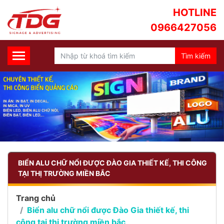
HOTLINE
0966427056
BIỂN ALU CHỮ NỔI ĐƯỢC ĐÀO GIA THIẾT KẾ, THI CÔNG
TẠI THỊ TRƯỜNG MIỀN BẮC
Trang chủ
Biển alu chữ nổi được Đào Gia thiết kế, thi
công tại thị trường miền bắc