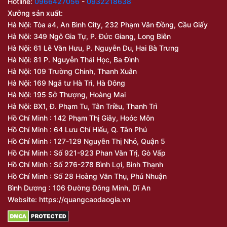
Hotline:
0966427056
-
0932218638
Xưởng sản xuất:
Hà Nội: Tòa a4, An Bình City, 232 Phạm Văn Đồng, Cầu Giấy
Hà Nội: 349 Ngô Gia Tự, P. Đức Giang, Long Biên
Hà Nội: 61 Lê Văn Hưu, P. Nguyễn Du, Hai Bà Trưng
Hà Nội: 81 P. Nguyễn Thái Học, Ba Đình
Hà Nội: 109 Trường Chinh, Thanh Xuân
Hà Nội: 169 Ngã tư Hà Trì, Hà Đông
Hà Nội: 195 Sở Thượng, Hoàng Mai
Hà Nội: BX1, Đ. Phạm Tu, Tân Triều, Thanh Trì
Hồ Chí Minh : 142 Phạm Thị Giây, Hoóc Môn
Hồ Chí Minh : 64 Lưu Chí Hiếu, Q. Tân Phú
Hồ Chí Minh : 127-129 Nguyễn Thị Nhỏ, Quận 5
Hồ Chí Minh : Số 921-923 Phan Văn Trị, Gò Vấp
Hồ Chí Minh : Số 276-278 Bình Lợi, Bình Thạnh
Hồ Chí Minh : Số 28 Hoàng Văn Thụ, Phú Nhuận
Bình Dương : 106 Đường Đông Minh, Dĩ An
Website: https://quangcaodaogia.vn