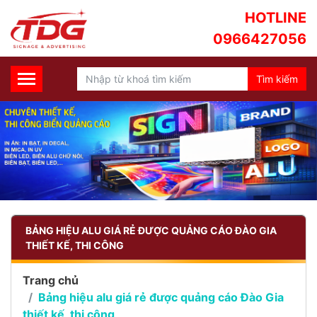
HOTLINE
0966427056
BẢNG HIỆU ALU GIÁ RẺ ĐƯỢC QUẢNG CÁO ĐÀO GIA
THIẾT KẾ, THI CÔNG
Trang chủ
Bảng hiệu alu giá rẻ được quảng cáo Đào Gia
thiết kế, thi công